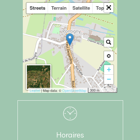
Streets
Terrain
Satellite
Topo
+
−
300 m
Leaflet
| Map data: ©
OpenStreetMap
Horaires