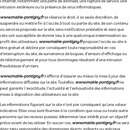
l'internet, notamment une perte de données, une rupture de service, une
intrusion extérieure ou la présence de virus informatiques.
www.mairie-pontigny.fr
se réserve le droit, à sa seule discrétion, de
suspendre ou mettre fin à l'accès à tout ou partie du site, de son contenu
ou services proposés sur le site, sans notification préalable et sans que
cela soit susceptible de donner lieu à une quelconque indemnisation au
profit des utilisateurs.
www.mairie-pontigny.fr
propose l'accès au site à
titre gratuit et décline par conséquent toute responsabilité en cas
d'interruption du site, de survenance de bogues, d'erreurs d'affichage ou
de téléchargement et pour tous dommages résultant d'une intrusion
frauduleuse d'un tiers.
www.mairie-pontigny.fr
s'efforce d'assurer au mieux la mise à jour des
informations diffusées sur le site. Toutefois,
www.mairie-pontigny.fr
ne
peut garantir l'exactitude, l'actualité et l'exhaustivité des informations
mises à disposition des utilisateurs sur le site.
Les informations figurant sur le site n'ont par conséquent qu'une valeur
indicative. Elles vous sont fournies à la condition que vous ou toute autre
personne qui les recevez puissiez déterminer leur intérêt pour un objectif
précis avant de les utiliser. En aucun cas,
www.mairie-pontigny.fr
ne sera
donc tenu responsable des dommages directs, indirects ou spéciaux