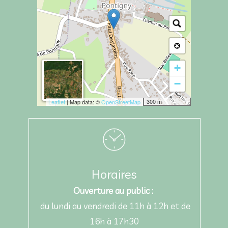
+
−
300 m
Leaflet
| Map data: ©
OpenStreetMap
Horaires
Ouverture au public :
du lundi au vendredi de 11h à 12h et de
16h à 17h30