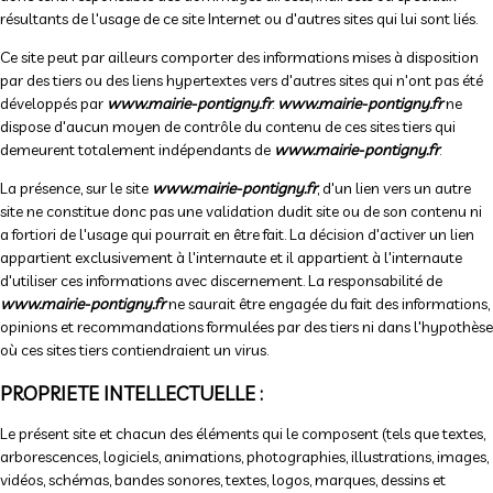
résultants de l'usage de ce site Internet ou d'autres sites qui lui sont liés.
Ce site peut par ailleurs comporter des informations mises à disposition
par des tiers ou des liens hypertextes vers d'autres sites qui n'ont pas été
développés par
www.mairie-pontigny.fr
.
www.mairie-pontigny.fr
ne
dispose d'aucun moyen de contrôle du contenu de ces sites tiers qui
demeurent totalement indépendants de
www.mairie-pontigny.fr
.
La présence, sur le site
www.mairie-pontigny.fr
, d'un lien vers un autre
site ne constitue donc pas une validation dudit site ou de son contenu ni
a fortiori de l'usage qui pourrait en être fait. La décision d'activer un lien
appartient exclusivement à l'internaute et il appartient à l'internaute
d'utiliser ces informations avec discernement. La responsabilité de
www.mairie-pontigny.fr
ne saurait être engagée du fait des informations,
opinions et recommandations formulées par des tiers ni dans l'hypothèse
où ces sites tiers contiendraient un virus.
PROPRIETE INTELLECTUELLE :
Le présent site et chacun des éléments qui le composent (tels que textes,
arborescences, logiciels, animations, photographies, illustrations, images,
vidéos, schémas, bandes sonores, textes, logos, marques, dessins et