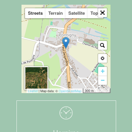
Streets
Terrain
Satellite
Topo
+
−
300 m
Leaflet
| Map data: ©
OpenStreetMap