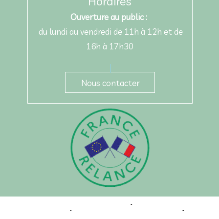
Horaires
Ouverture au public :
du lundi au vendredi de 11h à 12h et de
16h à 17h30
Nous contacter
Site commercialisé par Centre France Solution Pro
-
Création et hébergement du site
Internet réalisé par Net15
-
Site administrable CMS propulsé par WebSee
-
Conditions
Générales d'Utilisation