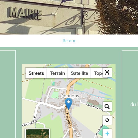
Retour
Streets
Terrain
Satellite
Topo
du 
+