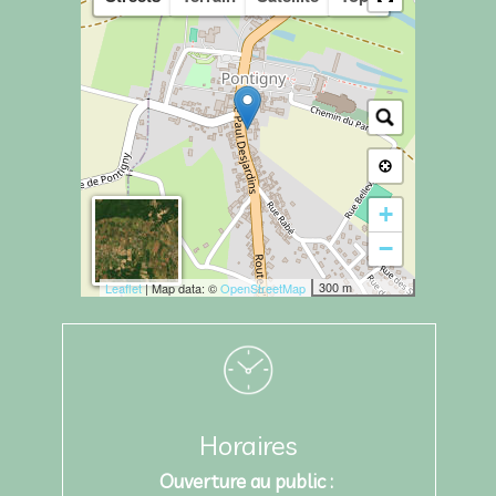
+
−
300 m
Leaflet
| Map data: ©
OpenStreetMap
Horaires
Ouverture au public :