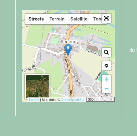
Streets
Terrain
Satellite
Topo
du 
+
−
300 m
Leaflet
| Map data: ©
OpenStreetMap