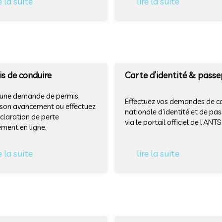
e la suite
lire la suite
s de conduire
Carte d’identité & pass
 une demande de permis,
Effectuez vos demandes de c
 son avancement ou effectuez
nationale d’identité et de pa
claration de perte
via le portail officiel de l’ANTS
ement en ligne.
e la suite
lire la suite