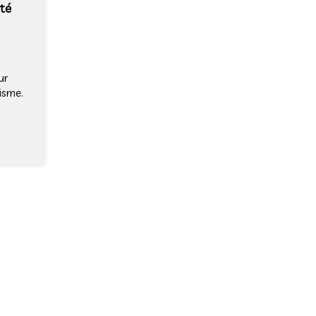
té
ur
nisme.