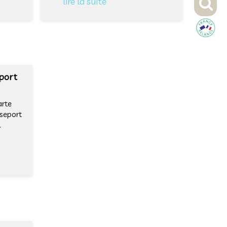
lire la suite
eport
arte
sseport
.